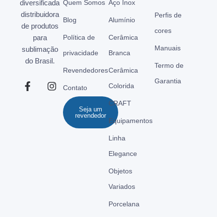
diversificada
Quem Somos
Aço Inox
distribuidora
Perfis de
Blog
Alumínio
de produtos
cores
para
Política de
Cerâmica
Manuais
sublimação
privacidade
Branca
do Brasil.
Termo de
Revendedores
Cerâmica
Garantia
Colorida
Contato
CRAFT
Seja um
revendedor
Equipamentos
Linha
Elegance
Objetos
Variados
Porcelana