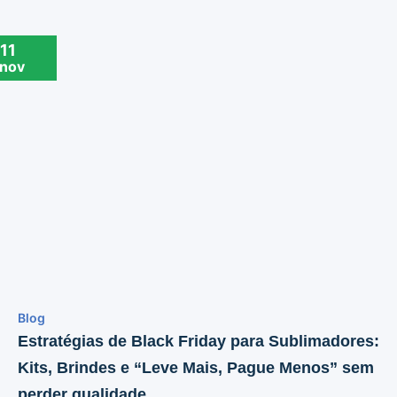
11
nov
Blog
Estratégias de Black Friday para Sublimadores:
Kits, Brindes e “Leve Mais, Pague Menos” sem
perder qualidade