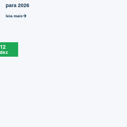
para 2026
leia mais
12
dez