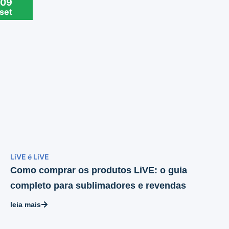
09
set
LiVE é LiVE
Como comprar os produtos LiVE: o guia
completo para sublimadores e revendas
leia mais