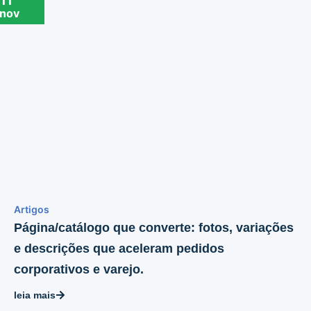
11
nov
Artigos
Página/catálogo que converte: fotos, variações
e descrições que aceleram pedidos
corporativos e varejo.
leia mais