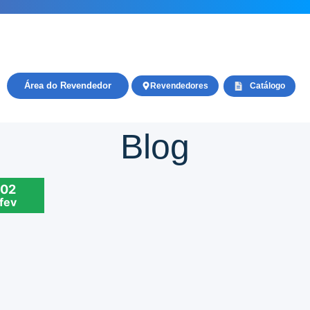
Área do Revendedor
Revendedores
Catálogo
Blog
02
fev