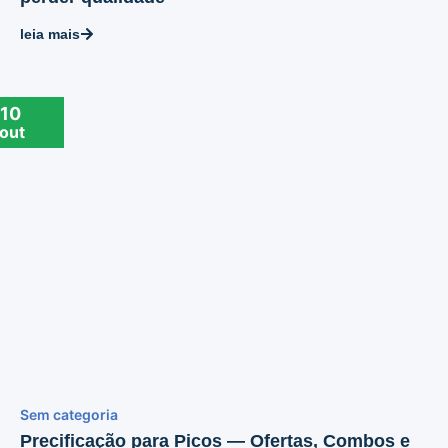
leia mais
10
out
Sem categoria
Precificação para Picos — Ofertas, Combos e