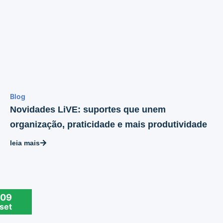
Blog
Novidades LiVE: suportes que unem
organização, praticidade e mais produtividade
leia mais
09
set