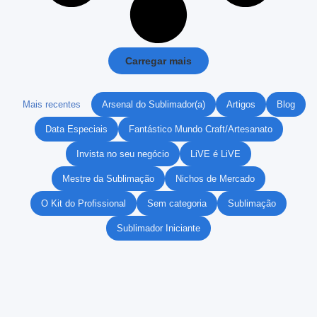
Carregar mais
Mais recentes
Arsenal do Sublimador(a)
Artigos
Blog
Data Especiais
Fantástico Mundo Craft/Artesanato
Invista no seu negócio
LiVE é LiVE
Mestre da Sublimação
Nichos de Mercado
O Kit do Profissional
Sem categoria
Sublimação
Sublimador Iniciante