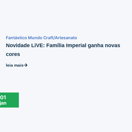
Fantástico Mundo Craft/Artesanato
Novidade LiVE: Família Imperial ganha novas
cores
leia mais
01
jan