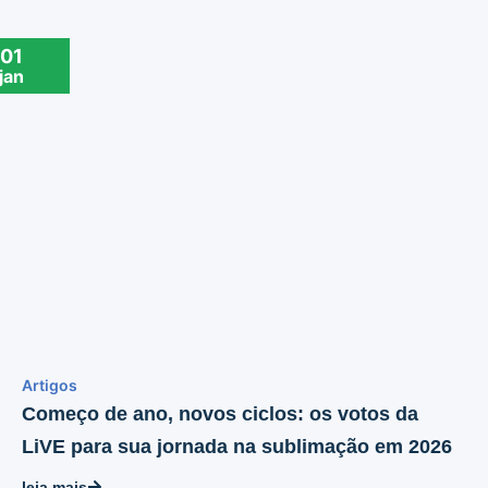
01
jan
Artigos
Começo de ano, novos ciclos: os votos da
LiVE para sua jornada na sublimação em 2026
leia mais