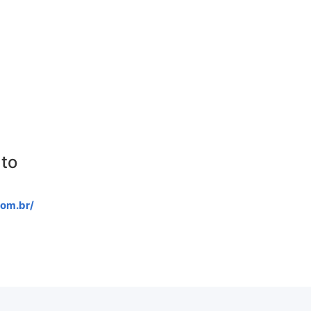
ato
com.br/