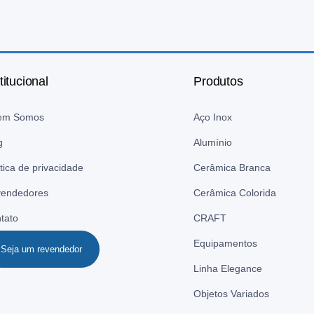
titucional
Produtos
em Somos
Aço Inox
g
Alumínio
ítica de privacidade
Cerâmica Branca
endedores
Cerâmica Colorida
tato
CRAFT
Equipamentos
Seja um revendedor
Linha Elegance
Objetos Variados