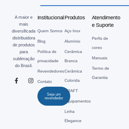
A maior e
Institucional
Produtos
Atendimento
mais
e Suporte
diversificada
Quem Somos
Aço Inox
distribuidora
Perfis de
Blog
Alumínio
de produtos
cores
para
Política de
Cerâmica
Manuais
sublimação
privacidade
Branca
do Brasil.
Termo de
Revendedores
Cerâmica
Garantia
Colorida
Contato
CRAFT
Seja um
revendedor
Equipamentos
Linha
Elegance