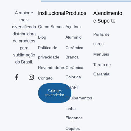
A maior e
Institucional
Produtos
Atendimento
mais
e Suporte
diversificada
Quem Somos
Aço Inox
distribuidora
Perfis de
Blog
Alumínio
de produtos
cores
para
Política de
Cerâmica
Manuais
sublimação
privacidade
Branca
do Brasil.
Termo de
Revendedores
Cerâmica
Garantia
Colorida
Contato
CRAFT
Seja um
revendedor
Equipamentos
Linha
Elegance
Objetos