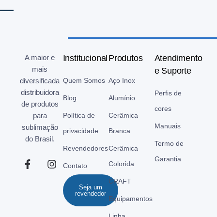
A maior e
Institucional
Produtos
Atendimento
mais
e Suporte
diversificada
Quem Somos
Aço Inox
distribuidora
Perfis de
Blog
Alumínio
de produtos
cores
para
Política de
Cerâmica
Manuais
sublimação
privacidade
Branca
do Brasil.
Termo de
Revendedores
Cerâmica
Garantia
Colorida
Contato
CRAFT
Seja um
revendedor
Equipamentos
Linha