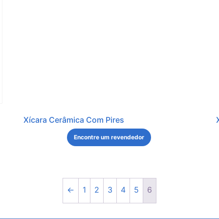
Xícara Cerâmica Com Pires
Encontre um revendedor
←
1
2
3
4
5
6