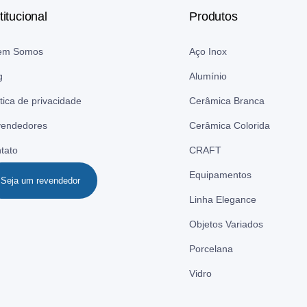
titucional
Produtos
em Somos
Aço Inox
g
Alumínio
ítica de privacidade
Cerâmica Branca
endedores
Cerâmica Colorida
tato
CRAFT
Equipamentos
Seja um revendedor
Linha Elegance
Objetos Variados
Porcelana
Vidro