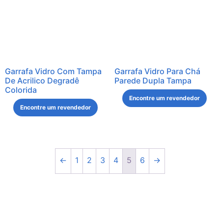
Garrafa Vidro Com Tampa
Garrafa Vidro Para Chá
De Acrilico Degradê
Parede Dupla Tampa
Colorida
Encontre um revendedor
Encontre um revendedor
←
1
2
3
4
5
6
→