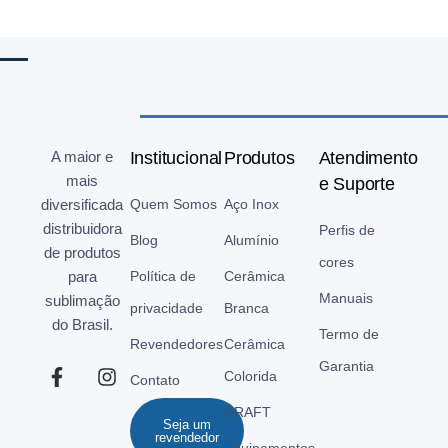
A maior e
Institucional
Produtos
Atendimento
mais
e Suporte
diversificada
Quem Somos
Aço Inox
distribuidora
Perfis de
Blog
Alumínio
de produtos
cores
para
Política de
Cerâmica
Manuais
sublimação
privacidade
Branca
do Brasil.
Termo de
Revendedores
Cerâmica
Garantia
Colorida
Contato
CRAFT
Seja um
revendedor
Equipamentos