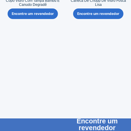
Copo Vidro Com Tampa Bambu E
Caneca De Chopp De Vidro Fosca
Canudo Degradê
Lisa
Encontre um revendedor
Encontre um revendedor
Encontre um
revendedor