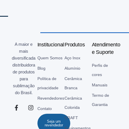
A maior e
Institucional
Produtos
Atendimento
mais
e Suporte
diversificada
Quem Somos
Aço Inox
distribuidora
Perfis de
Blog
Alumínio
de produtos
cores
para
Política de
Cerâmica
Manuais
sublimação
privacidade
Branca
do Brasil.
Termo de
Revendedores
Cerâmica
Garantia
Colorida
Contato
CRAFT
Seja um
revendedor
Equipamentos