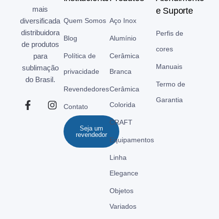
mais
e Suporte
diversificada
Quem Somos
Aço Inox
distribuidora
Perfis de
Blog
Alumínio
de produtos
cores
para
Política de
Cerâmica
Manuais
sublimação
privacidade
Branca
do Brasil.
Termo de
Revendedores
Cerâmica
Garantia
Colorida
Contato
CRAFT
Seja um
revendedor
Equipamentos
Linha
Elegance
Objetos
Variados