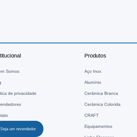
titucional
Produtos
em Somos
Aço Inox
g
Alumínio
ítica de privacidade
Cerâmica Branca
endedores
Cerâmica Colorida
tato
CRAFT
Equipamentos
Seja um revendedor