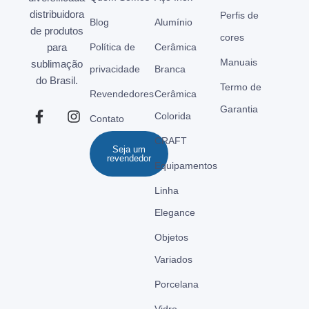
distribuidora
Perfis de
Blog
Alumínio
de produtos
cores
para
Política de
Cerâmica
Manuais
sublimação
privacidade
Branca
do Brasil.
Termo de
Revendedores
Cerâmica
Garantia
Colorida
Contato
CRAFT
Seja um
revendedor
Equipamentos
Linha
Elegance
Objetos
Variados
Porcelana
Vidro