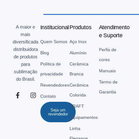
A maior e
Institucional
Produtos
Atendimento
mais
e Suporte
diversificada
Quem Somos
Aço Inox
distribuidora
Perfis de
Blog
Alumínio
de produtos
cores
para
Política de
Cerâmica
Manuais
sublimação
privacidade
Branca
do Brasil.
Termo de
Revendedores
Cerâmica
Garantia
Colorida
Contato
CRAFT
Seja um
revendedor
Equipamentos
Linha
Elegance