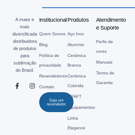
A maior e
Institucional
Produtos
Atendimento
mais
e Suporte
diversificada
Quem Somos
Aço Inox
distribuidora
Perfis de
Blog
Alumínio
de produtos
cores
para
Política de
Cerâmica
Manuais
sublimação
privacidade
Branca
do Brasil.
Termo de
Revendedores
Cerâmica
Garantia
Colorida
Contato
CRAFT
Seja um
revendedor
Equipamentos
Linha
Elegance