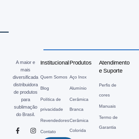
A maior e
Institucional
Produtos
Atendimento
mais
e Suporte
diversificada
Quem Somos
Aço Inox
distribuidora
Perfis de
Blog
Alumínio
de produtos
cores
para
Política de
Cerâmica
Manuais
sublimação
privacidade
Branca
do Brasil.
Termo de
Revendedores
Cerâmica
Garantia
Colorida
Contato