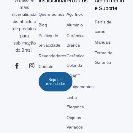
A maior e
Institucional
Produtos
Atendimento
mais
e Suporte
diversificada
Quem Somos
Aço Inox
distribuidora
Perfis de
Blog
Alumínio
de produtos
cores
para
Política de
Cerâmica
Manuais
sublimação
privacidade
Branca
do Brasil.
Termo de
Revendedores
Cerâmica
Garantia
Colorida
Contato
CRAFT
Seja um
revendedor
Equipamentos
Linha
Elegance
Objetos
Variados