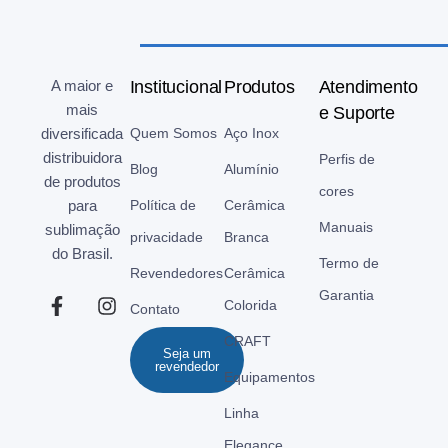
A maior e
Institucional
Produtos
Atendimento
mais
e Suporte
diversificada
Quem Somos
Aço Inox
distribuidora
Perfis de
Blog
Alumínio
de produtos
cores
para
Política de
Cerâmica
Manuais
sublimação
privacidade
Branca
do Brasil.
Termo de
Revendedores
Cerâmica
Garantia
Colorida
Contato
CRAFT
Seja um
revendedor
Equipamentos
Linha
Elegance