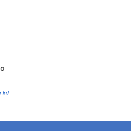
to
m.br/