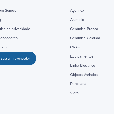
em Somos
Aço Inox
g
Alumínio
ítica de privacidade
Cerâmica Branca
endedores
Cerâmica Colorida
tato
CRAFT
Equipamentos
Seja um revendedor
Linha Elegance
Objetos Variados
Porcelana
Vidro