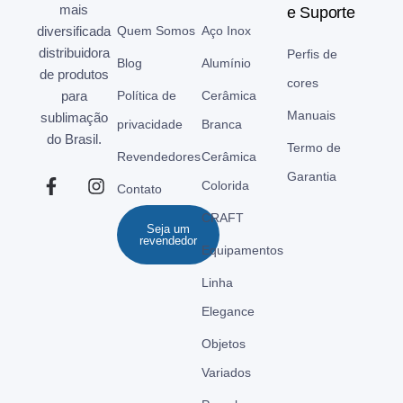
mais
e Suporte
diversificada
Quem Somos
Aço Inox
distribuidora
Perfis de
Blog
Alumínio
de produtos
cores
para
Política de
Cerâmica
Manuais
sublimação
privacidade
Branca
do Brasil.
Termo de
Revendedores
Cerâmica
Garantia
Colorida
Contato
CRAFT
Seja um
revendedor
Equipamentos
Linha
Elegance
Objetos
Variados