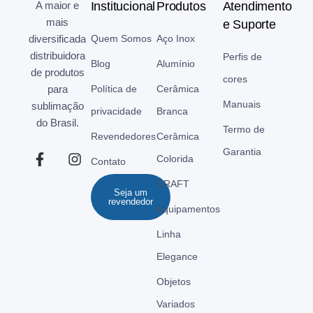
A maior e
Institucional
Produtos
Atendimento
mais
e Suporte
diversificada
Quem Somos
Aço Inox
distribuidora
Perfis de
Blog
Alumínio
de produtos
cores
para
Política de
Cerâmica
Manuais
sublimação
privacidade
Branca
do Brasil.
Termo de
Revendedores
Cerâmica
Garantia
Colorida
Contato
CRAFT
Seja um
revendedor
Equipamentos
Linha
Elegance
Objetos
Variados