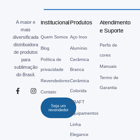
A maior e
Institucional
Produtos
Atendimento
mais
e Suporte
diversificada
Quem Somos
Aço Inox
distribuidora
Perfis de
Blog
Alumínio
de produtos
cores
para
Política de
Cerâmica
Manuais
sublimação
privacidade
Branca
do Brasil.
Termo de
Revendedores
Cerâmica
Garantia
Colorida
Contato
CRAFT
Seja um
revendedor
Equipamentos
Linha
Elegance