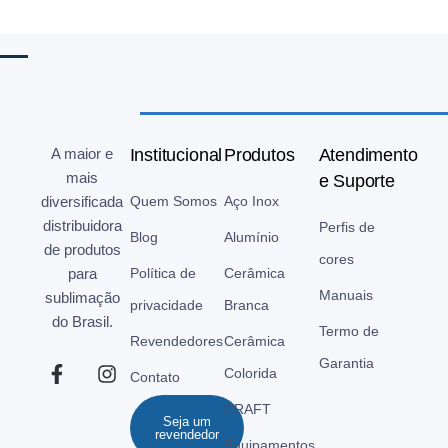
A maior e
Institucional
Produtos
Atendimento
mais
e Suporte
diversificada
Quem Somos
Aço Inox
distribuidora
Perfis de
Blog
Alumínio
de produtos
cores
para
Política de
Cerâmica
Manuais
sublimação
privacidade
Branca
do Brasil.
Termo de
Revendedores
Cerâmica
Garantia
Colorida
Contato
CRAFT
Seja um
revendedor
Equipamentos