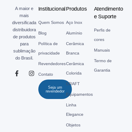
A maior e
Institucional
Produtos
Atendimento
mais
e Suporte
diversificada
Quem Somos
Aço Inox
distribuidora
Perfis de
Blog
Alumínio
de produtos
cores
para
Política de
Cerâmica
Manuais
sublimação
privacidade
Branca
do Brasil.
Termo de
Revendedores
Cerâmica
Garantia
Colorida
Contato
CRAFT
Seja um
revendedor
Equipamentos
Linha
Elegance
Objetos