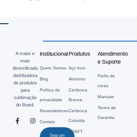
A maior e
Institucional
Produtos
Atendimento
mais
e Suporte
diversificada
Quem Somos
Aço Inox
distribuidora
Perfis de
Blog
Alumínio
de produtos
cores
para
Política de
Cerâmica
Manuais
sublimação
privacidade
Branca
do Brasil.
Termo de
Revendedores
Cerâmica
Garantia
Colorida
Contato
CRAFT
Seja um