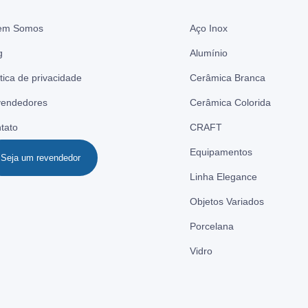
em Somos
Aço Inox
g
Alumínio
ítica de privacidade
Cerâmica Branca
endedores
Cerâmica Colorida
tato
CRAFT
Equipamentos
Seja um revendedor
Linha Elegance
Objetos Variados
Porcelana
Vidro