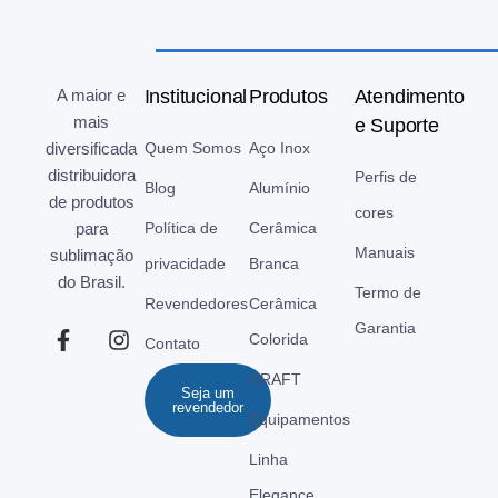
A maior e
Institucional
Produtos
Atendimento
mais
e Suporte
diversificada
Quem Somos
Aço Inox
distribuidora
Perfis de
Blog
Alumínio
de produtos
cores
para
Política de
Cerâmica
Manuais
sublimação
privacidade
Branca
do Brasil.
Termo de
Revendedores
Cerâmica
Garantia
Colorida
Contato
CRAFT
Seja um
revendedor
Equipamentos
Linha
Elegance