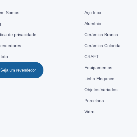
em Somos
Aço Inox
g
Alumínio
ítica de privacidade
Cerâmica Branca
endedores
Cerâmica Colorida
tato
CRAFT
Equipamentos
Seja um revendedor
Linha Elegance
Objetos Variados
Porcelana
Vidro