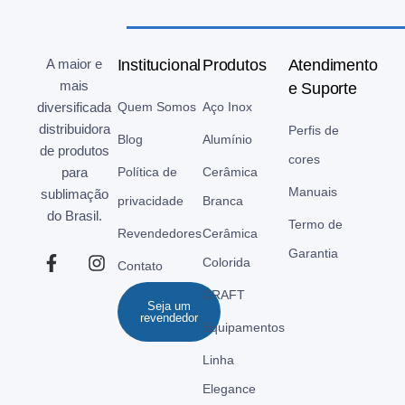
A maior e
Institucional
Produtos
Atendimento
mais
e Suporte
diversificada
Quem Somos
Aço Inox
distribuidora
Perfis de
Blog
Alumínio
de produtos
cores
para
Política de
Cerâmica
Manuais
sublimação
privacidade
Branca
do Brasil.
Termo de
Revendedores
Cerâmica
Garantia
Colorida
Contato
CRAFT
Seja um
revendedor
Equipamentos
Linha
Elegance