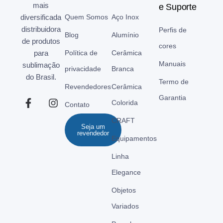
mais
e Suporte
diversificada
Quem Somos
Aço Inox
distribuidora
Perfis de
Blog
Alumínio
de produtos
cores
para
Política de
Cerâmica
Manuais
sublimação
privacidade
Branca
do Brasil.
Termo de
Revendedores
Cerâmica
Garantia
Colorida
Contato
CRAFT
Seja um
revendedor
Equipamentos
Linha
Elegance
Objetos
Variados