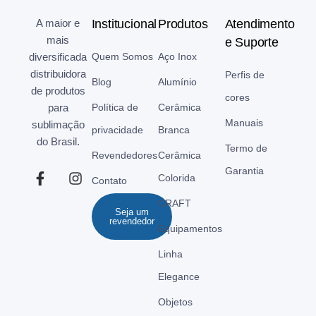
A maior e
Institucional
Produtos
Atendimento
mais
e Suporte
diversificada
Quem Somos
Aço Inox
distribuidora
Perfis de
Blog
Alumínio
de produtos
cores
para
Política de
Cerâmica
Manuais
sublimação
privacidade
Branca
do Brasil.
Termo de
Revendedores
Cerâmica
Garantia
Colorida
Contato
CRAFT
Seja um
revendedor
Equipamentos
Linha
Elegance
Objetos