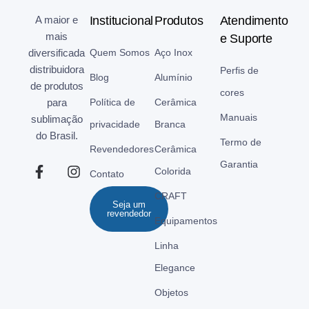
A maior e
Institucional
Produtos
Atendimento
mais
e Suporte
diversificada
Quem Somos
Aço Inox
distribuidora
Perfis de
Blog
Alumínio
de produtos
cores
para
Política de
Cerâmica
Manuais
sublimação
privacidade
Branca
do Brasil.
Termo de
Revendedores
Cerâmica
Garantia
Colorida
Contato
CRAFT
Seja um
revendedor
Equipamentos
Linha
Elegance
Objetos