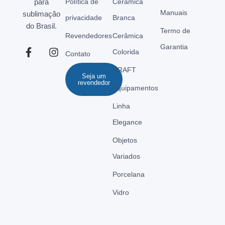
para
Política de
Cerâmica
Manuais
sublimação
privacidade
Branca
do Brasil.
Termo de
Revendedores
Cerâmica
Garantia
Colorida
Contato
CRAFT
Seja um
revendedor
Equipamentos
Linha
Elegance
Objetos
Variados
Porcelana
Vidro