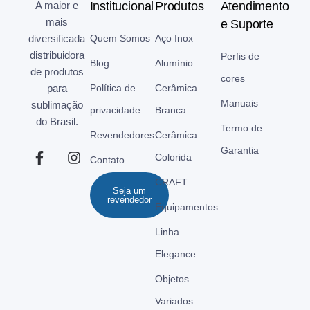
A maior e
Institucional
Produtos
Atendimento
mais
e Suporte
diversificada
Quem Somos
Aço Inox
distribuidora
Perfis de
Blog
Alumínio
de produtos
cores
para
Política de
Cerâmica
Manuais
sublimação
privacidade
Branca
do Brasil.
Termo de
Revendedores
Cerâmica
Garantia
Colorida
Contato
CRAFT
Seja um
revendedor
Equipamentos
Linha
Elegance
Objetos
Variados