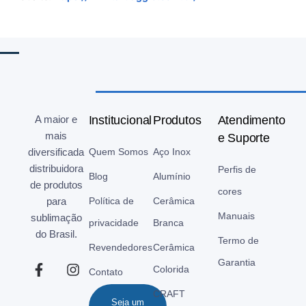
A maior e
Institucional
Produtos
Atendimento
mais
e Suporte
diversificada
Quem Somos
Aço Inox
distribuidora
Perfis de
Blog
Alumínio
de produtos
cores
para
Política de
Cerâmica
Manuais
sublimação
privacidade
Branca
do Brasil.
Termo de
Revendedores
Cerâmica
Garantia
Colorida
Contato
CRAFT
Seja um