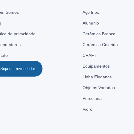
em Somos
Aço Inox
g
Alumínio
ítica de privacidade
Cerâmica Branca
endedores
Cerâmica Colorida
tato
CRAFT
Equipamentos
Seja um revendedor
Linha Elegance
Objetos Variados
Porcelana
Vidro