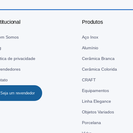
titucional
Produtos
em Somos
Aço Inox
g
Alumínio
ítica de privacidade
Cerâmica Branca
endedores
Cerâmica Colorida
tato
CRAFT
Equipamentos
Seja um revendedor
Linha Elegance
Objetos Variados
Porcelana