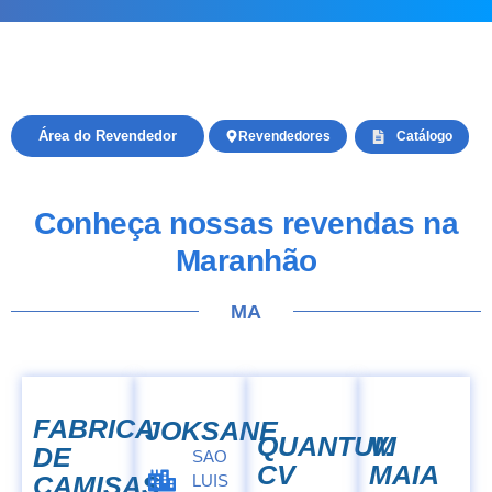
Área do Revendedor
Revendedores
Catálogo
Conheça nossas revendas
na
Maranhão
MA
FABRICA
JOKSANE
QUANTUM
V.
DE
SAO
CV
MAIA
CAMISAS
LUIS