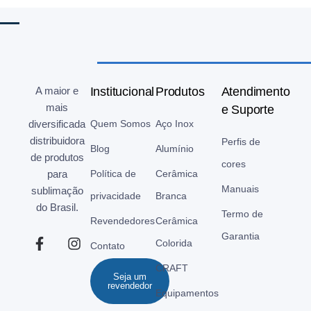
A maior e
Institucional
Produtos
Atendimento
mais
e Suporte
diversificada
Quem Somos
Aço Inox
distribuidora
Perfis de
Blog
Alumínio
de produtos
cores
para
Política de
Cerâmica
Manuais
sublimação
privacidade
Branca
do Brasil.
Termo de
Revendedores
Cerâmica
Garantia
Colorida
Contato
CRAFT
Seja um
revendedor
Equipamentos