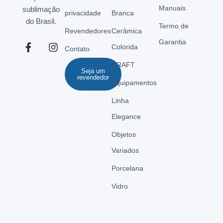
Manuais
sublimação
privacidade
Branca
do Brasil.
Termo de
Revendedores
Cerâmica
Garantia
Colorida
Contato
CRAFT
Seja um
revendedor
Equipamentos
Linha
Elegance
Objetos
Variados
Porcelana
Vidro