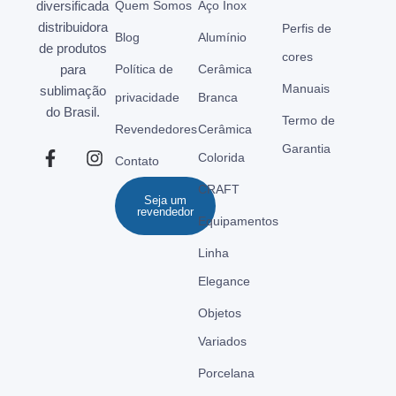
diversificada
Quem Somos
Aço Inox
distribuidora
Perfis de
Blog
Alumínio
de produtos
cores
para
Política de
Cerâmica
Manuais
sublimação
privacidade
Branca
do Brasil.
Termo de
Revendedores
Cerâmica
Garantia
Colorida
Contato
CRAFT
Seja um
revendedor
Equipamentos
Linha
Elegance
Objetos
Variados
Porcelana