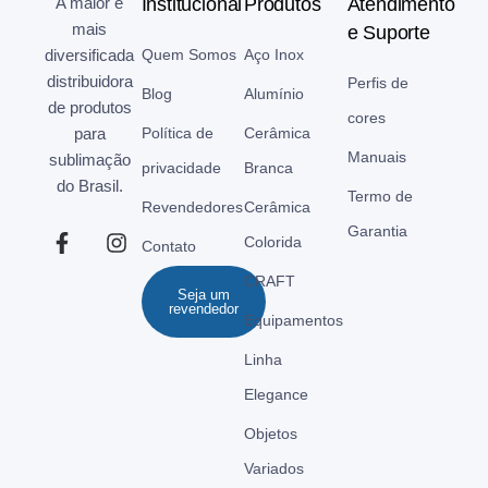
A maior e
Institucional
Produtos
Atendimento
mais
e Suporte
diversificada
Quem Somos
Aço Inox
distribuidora
Perfis de
Blog
Alumínio
de produtos
cores
para
Política de
Cerâmica
Manuais
sublimação
privacidade
Branca
do Brasil.
Termo de
Revendedores
Cerâmica
Garantia
Colorida
Contato
CRAFT
Seja um
revendedor
Equipamentos
Linha
Elegance
Objetos
Variados