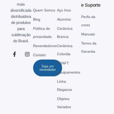
mais
e Suporte
diversificada
Quem Somos
Aço Inox
distribuidora
Perfis de
Blog
Alumínio
de produtos
cores
para
Política de
Cerâmica
Manuais
sublimação
privacidade
Branca
do Brasil.
Termo de
Revendedores
Cerâmica
Garantia
Colorida
Contato
CRAFT
Seja um
revendedor
Equipamentos
Linha
Elegance
Objetos
Variados